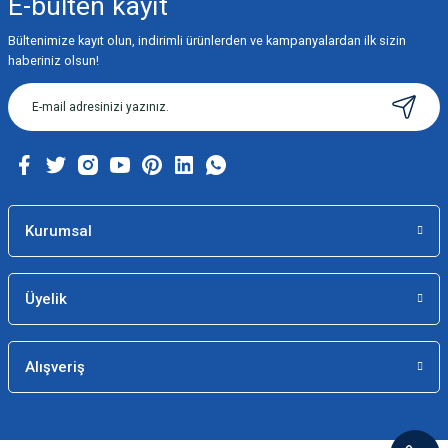
E-bülten
kayıt
Görüş ve önerileriniz için teşekkür ederiz.
Bültenimize kayıt olun, indirimli ürünlerden ve kampanyalardan ilk sizin
Ürün resmi kalitesiz, bozuk veya görüntülenemiyor.
haberiniz olsun!
Ürün açıklamasında eksik bilgiler bulunuyor.
Ürün bilgilerinde hatalar bulunuyor.
Ürün fiyatı diğer sitelerden daha pahalı.
Bu ürüne benzer farklı alternatifler olmalı.
Kurumsal
Üyelik
Gönder
Alışveriş