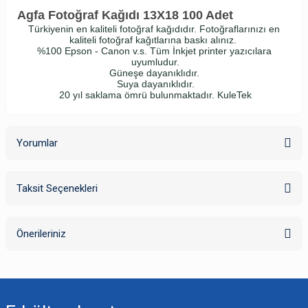
Agfa Fotoğraf Kağıdı 13X18 100 Adet
Türkiyenin en kaliteli fotoğraf kağıdıdır.
Fotoğraflarınızı en
kaliteli fotoğraf kağıtlarına baskı alınız.
%100 Epson - Canon v.s. Tüm İnkjet printer yazıcılara
uyumludur.
Güneşe dayanıklıdır.
Suya dayanıklıdır.
20 yıl saklama ömrü bulunmaktadır.
KuleTek
Yorumlar
Taksit Seçenekleri
Bu ürüne ilk yorumu siz yapın!
Önerileriniz
Yorum Yaz
Bu ürünün fiyat bilgisi, resim, ürün açıklamalarında ve diğer konularda
yetersiz gördüğünüz noktaları öneri formunu kullanarak tarafımıza
iletebilirsiniz.