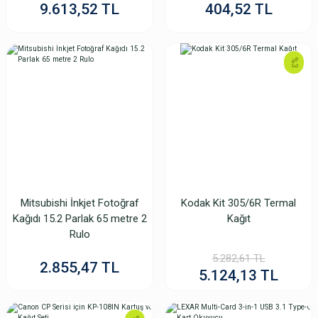
9.613,52 TL
404,52 TL
%3
DNP RX1HS 4x6 Paper 1400 Prints
Lexar 32GB 800X Pro 150MB/S Sdhc Hafıza Kartı
Mitsubishi İnkjet Fotoğraf
Kodak Kit 305/6R Termal
8.514,83 TL
Kağıdı 15.2 Parlak 65 metre 2
Kağıt
856,64 TL
Rulo
5.282,61 TL
2.855,47 TL
%2
5.124,13 TL
Yeni