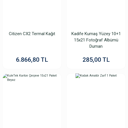
Kodak Kit 305/6R Termal Kağıt
Citizen CX2 Termal Kağıt
Kadife Kumaş Yüzey 10+1
15x21 Fotoğraf Albümü
5.282,61 TL
Duman
5.124,13 TL
6.866,80 TL
285,00 TL
Mitsubishi 4x6 (10x15) 260gr Parlak İnkjet Kağıt
237,96 TL