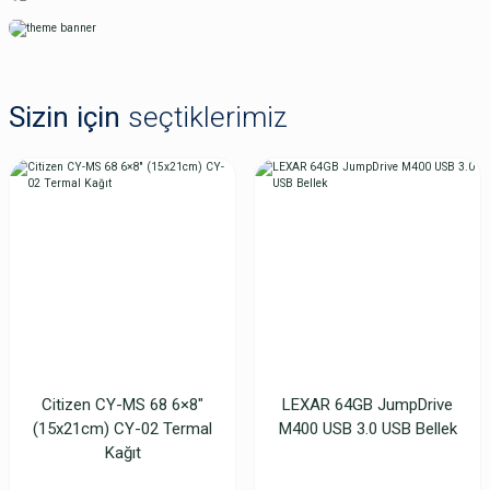
Sizin için
seçtiklerimiz
DNP DS-40 10x15cm Kağıt & Ribbon
Mitsubishi CK-D768 Photo Printer Kağıdı (Termal Kağıt) 15-20 cm
8.789,50 TL
5.932,92 TL
Citizen CY-MS 68 6×8″
LEXAR 64GB JumpDrive
(15x21cm) CY-02 Termal
M400 USB 3.0 USB Bellek
Kağıt