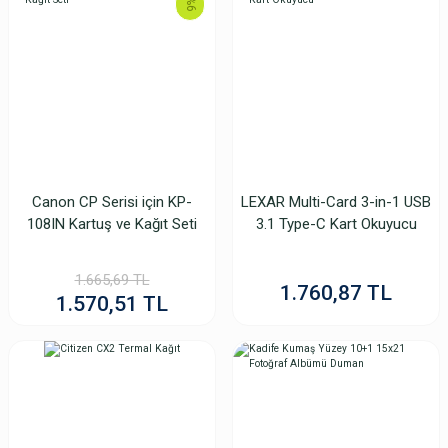
%6
Kodak Kit 7000/6R Termal Kağıt
Canon CP Serisi için KP-
LEXAR Multi-Card 3-in-1 USB
5.948,89 TL
108IN Kartuş ve Kağıt Seti
3.1 Type-C Kart Okuyucu
5.806,11 TL
Mitsubishi 5X7 (13x18) 260gr Parlak İnkjet Kağı
1.665,69 TL
1.760,87 TL
1.570,51 TL
%3
333,14 TL