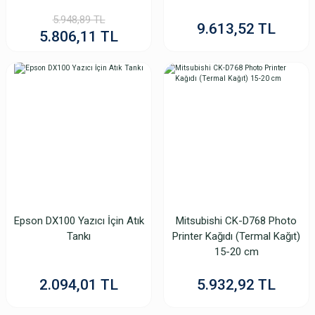
5.948,89 TL
9.613,52 TL
5.806,11 TL
TÜKENDİ
Epson DX100 Yazıcı İçin Atık
Mitsubishi CK-D768 Photo
Tankı
Printer Kağıdı (Termal Kağıt)
15-20 cm
Hiti P520/P525 ÇİPSİZ 4X6 (10x15) Termal Kağıt 2 Rulo-1Koli
2.094,01 TL
5.932,92 TL