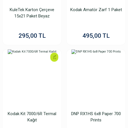
Yeni
KuleTek Karton Çerçeve
Kodak Amatör Zarf 1 Paket
15x21 Paket Beyaz
295,00 TL
495,00 TL
%2
Mitsubishi A5 260gr Parlak İnkjet Kağıt
380,73 TL
Kodak Kit 7000/6R Termal
DNP RX1HS 6x8 Paper 700
Kağıt
Prints