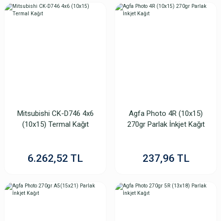
5.710,93 TL
Mitsubishi CK-D746 4x6
Agfa Photo 4R (10x15)
TÜKENDİ
(10x15) Termal Kağıt
270gr Parlak İnkjet Kağıt
6.262,52 TL
237,96 TL
Citizen CX 15x20cm Kağıt & Ribbon 375 ADET