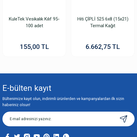
Mitsubishi Mitsubishi A4 260gr MAT İnkjet Kağıt
KuleTek Vesikalık Kılıf 95-
Hiti ÇİPLİ 525 6x8 (15x21)
100 adet
Termal Kağıt
261,75 TL
155,00 TL
6.662,75 TL
E-bülten
kayıt
Bültenimize kayıt olun, indirimli ürünlerden ve kampanyalardan ilk sizin
haberiniz olsun!