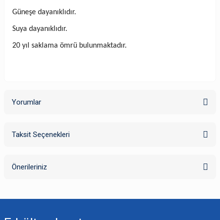
Güneşe dayanıklıdır.
Suya dayanıklıdır.
20 yıl saklama ömrü bulunmaktadır.
Yorumlar
Taksit Seçenekleri
Bu ürüne ilk yorumu siz yapın!
Önerileriniz
Yorum Yaz
Bu ürünün fiyat bilgisi, resim, ürün açıklamalarında ve diğer konularda
yetersiz gördüğünüz noktaları öneri formunu kullanarak tarafımıza
iletebilirsiniz.