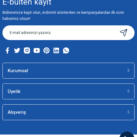
E-bülten
kayıt
Görüş ve önerileriniz için teşekkür ederiz.
Bültenimize kayıt olun, indirimli ürünlerden ve kampanyalardan ilk sizin
Ürün resmi kalitesiz, bozuk veya görüntülenemiyor.
haberiniz olsun!
Ürün açıklamasında eksik bilgiler bulunuyor.
Ürün bilgilerinde hatalar bulunuyor.
Ürün fiyatı diğer sitelerden daha pahalı.
Bu ürüne benzer farklı alternatifler olmalı.
Kurumsal
Üyelik
Gönder
Alışveriş