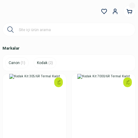
Markalar
Canon
(1)
Kodak
(2)
%3
%2