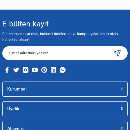
Bu ürünün fiyat bilgisi, resim, ürün açıklamalarında ve diğer konularda
yetersiz gördüğünüz noktaları öneri formunu kullanarak tarafımıza
iletebilirsiniz.
E-bülten
kayıt
Görüş ve önerileriniz için teşekkür ederiz.
Bültenimize kayıt olun, indirimli ürünlerden ve kampanyalardan ilk sizin
Ürün resmi kalitesiz, bozuk veya görüntülenemiyor.
haberiniz olsun!
Ürün açıklamasında eksik bilgiler bulunuyor.
Ürün bilgilerinde hatalar bulunuyor.
Ürün fiyatı diğer sitelerden daha pahalı.
Bu ürüne benzer farklı alternatifler olmalı.
Kurumsal
Üyelik
Gönder
Alışveriş