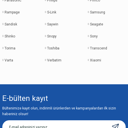
Panasonic
Philips
Princo
Rampage
S-Link
Samsung
Sandisk
Saywin
Seagate
Shinko
Snopy
Sony
Torima
Toshiba
Transcend
Varta
Verbatim
Xiaomi
E-bülten
kayıt
Bültenimize kayıt olun, indirimli ürünlerden ve kampanyalardan ilk sizin
haberiniz olsun!