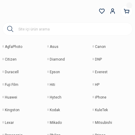
AgfaPhoto
Asus
Canon
Citizen
Diamond
DNP
Duracell
Epson
Everest
Fuji Film
Hiti
HP
Huawei
Hytech
iPhone
Kingston
Kodak
KuleTek
Lexar
Mikado
Mitsubishi