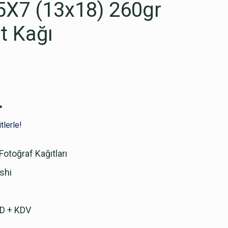
5X7 (13x18) 260gr
t Kağı
L
tlerle!
Fotoğraf Kağıtları
shi
SD + KDV