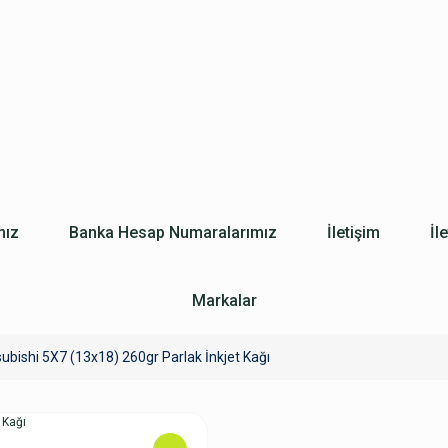
mız
Banka Hesap Numaralarımız
İletişim
İl
Markalar
subishi 5X7 (13x18) 260gr Parlak İnkjet Kağı