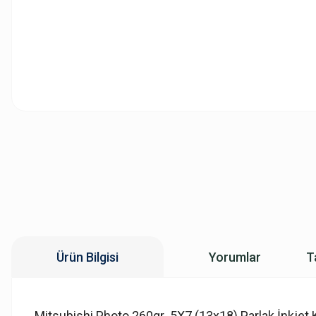
Ürün Bilgisi
Yorumlar
T
Mitsubishi Photo 260gr 5X7 (13x18) Parlak İnkjet 