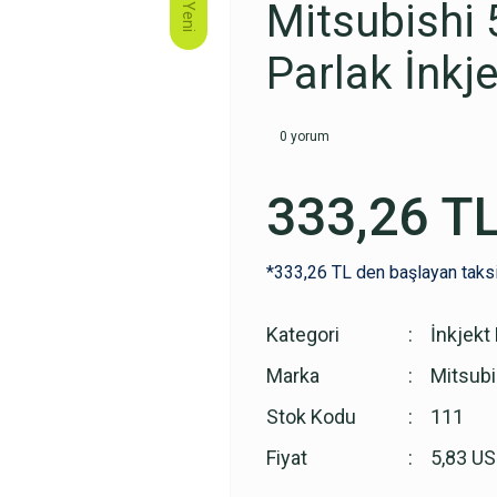
Mitsubishi 
Yeni
Parlak İnkje
0 yorum
333,26 T
*333,26 TL den başlayan taksi
Kategori
İnkjekt 
Marka
Mitsubi
Stok Kodu
111
Fiyat
5,83 U