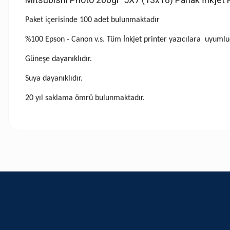
Paket içerisinde 100 adet bulunmaktadır
%100 Epson - Canon v.s. Tüm İnkjet printer yazıcılara uyumlu
Güneşe dayanıklıdır.
Suya dayanıklıdır.
20 yıl saklama ömrü bulunmaktadır.
Bu ürünün fiyat bilgisi, resim, ürün açıklamalarında ve diğer konularda
Görüş ve önerileriniz için teşekkür ederiz.
Ürün resmi kalitesiz, bozuk veya görüntülenemiyor.
Ürün açıklamasında eksik bilgiler bulunuyor.
Ürün bilgilerinde hatalar bulunuyor.