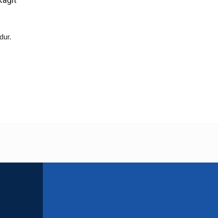
dur.
 yetersiz gördüğünüz noktaları öneri formunu kullanarak tarafımıza iletebilirsini
Bu ürüne ilk yorumu siz yapın!
Yorum Yaz