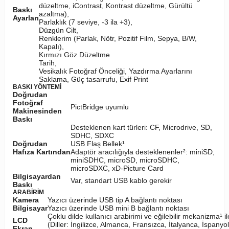
düzeltme, iContrast, Kontrast düzeltme, Gürültü
Baskı
azaltma),
Ayarları
Parlaklık (7 seviye, -3 ila +3),
Düzgün Cilt,
Renklerim (Parlak, Nötr, Pozitif Film, Sepya, B/W,
Kapalı),
Kırmızı Göz Düzeltme
Tarih,
Vesikalık Fotoğraf Önceliği, Yazdırma Ayarlarını
Saklama, Güç tasarrufu, Exif Print
BASKI YÖNTEMİ
Doğrudan
Fotoğraf
PictBridge uyumlu
Makinesinden
Baskı
Desteklenen kart türleri: CF, Microdrive, SD,
SDHC, SDXC
Doğrudan
USB Flaş Bellek¹
Hafıza Kartından
Adaptör aracılığıyla desteklenenler²: miniSD,
miniSDHC, microSD, microSDHC,
microSDXC, xD-Picture Card
Bilgisayardan
Var, standart USB kablo gerekir
Baskı
ARABİRİM
Kamera
Yazıcı üzerinde USB tip A bağlantı noktası
Bilgisayar
Yazıcı üzerinde USB mini B bağlantı noktası
Çoklu dilde kullanıcı arabirimi ve eğilebilir mekanizma¹ i
LCD
(Diller: İngilizce, Almanca, Fransızca, İtalyanca, İspanyol
Ekran