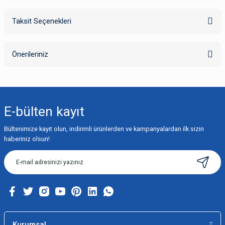
Taksit Seçenekleri
Bu ürüne ilk yorumu siz yapın!
Önerileriniz
Yorum Yaz
Bu ürünün fiyat bilgisi, resim, ürün açıklamalarında ve diğer konularda
yetersiz gördüğünüz noktaları öneri formunu kullanarak tarafımıza
iletebilirsiniz.
E-bülten
kayıt
Görüş ve önerileriniz için teşekkür ederiz.
Bültenimize kayıt olun, indirimli ürünlerden ve kampanyalardan ilk sizin
Ürün resmi kalitesiz, bozuk veya görüntülenemiyor.
haberiniz olsun!
Ürün açıklamasında eksik bilgiler bulunuyor.
Ürün bilgilerinde hatalar bulunuyor.
Ürün fiyatı diğer sitelerden daha pahalı.
Bu ürüne benzer farklı alternatifler olmalı.
Kurumsal