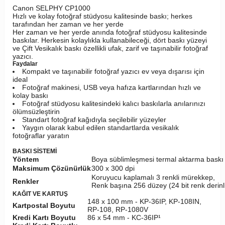
Canon SELPHY CP1000
Hızlı ve kolay fotoğraf stüdyosu kalitesinde baskı; herkes
tarafından her zaman ve her yerde
Her zaman ve her yerde anında fotoğraf stüdyosu kalitesinde
baskılar. Herkesin kolaylıkla kullanabileceği, dört baskı yüzeyi
ve Çift Vesikalık baskı özellikli ufak, zarif ve taşınabilir fotoğraf
yazıcı.
Faydalar
Kompakt ve taşınabilir fotoğraf yazıcı ev veya dışarısı için
ideal
Fotoğraf makinesi, USB veya hafıza kartlarından hızlı ve
kolay baskı
Fotoğraf stüdyosu kalitesindeki kalıcı baskılarla anılarınızı
ölümsüzleştirin
Standart fotoğraf kağıdıyla seçilebilir yüzeyler
Yaygın olarak kabul edilen standartlarda vesikalık
fotoğraflar yaratın
BASKI SİSTEMİ
Yöntem
Boya süblimleşmesi termal aktarma baskı 
Maksimum Çözünürlük
300 x 300 dpi
Koruyucu kaplamalı 3 renkli mürekkep,
Renkler
Renk başına 256 düzey (24 bit renk derinli
KAĞIT VE KARTUŞ
148 x 100 mm - KP-36IP, KP-108IN,
Kartpostal Boyutu
RP-108, RP-1080V
Kredi Kartı Boyutu
86 x 54 mm - KC-36IP¹