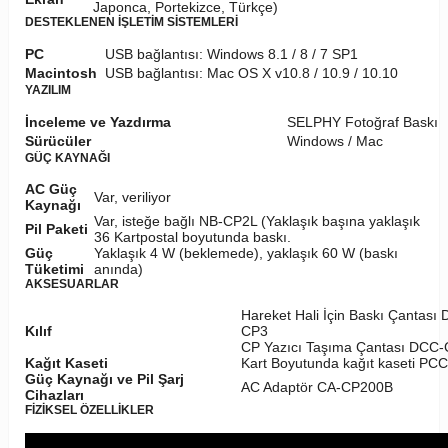
Japonca, Portekizce, Türkçe)
DESTEKLENEN İŞLETİM SİSTEMLERİ
PC
USB bağlantısı: Windows 8.1 / 8 / 7 SP1
Macintosh
USB bağlantısı: Mac OS X v10.8 / 10.9 / 10.10
YAZILIM
İnceleme ve Yazdırma
SELPHY Fotoğraf Baskı
Sürücüler
Windows / Mac
GÜÇ KAYNAĞI
AC Güç
Var, veriliyor
Kaynağı
Var, isteğe bağlı NB-CP2L (Yaklaşık başına yaklaşık
Pil Paketi
36 Kartpostal boyutunda baskı.
Güç
Yaklaşık 4 W (beklemede), yaklaşık 60 W (baskı
Tüketimi
anında)
AKSESUARLAR
Hareket Hali İçin Baskı Çantası
Kılıf
CP3
CP Yazıcı Taşıma Çantası DCC
Kağıt Kaseti
Kart Boyutunda kağıt kaseti PC
Güç Kaynağı ve Pil Şarj
AC Adaptör CA-CP200B
Cihazları
FİZİKSEL ÖZELLİKLER