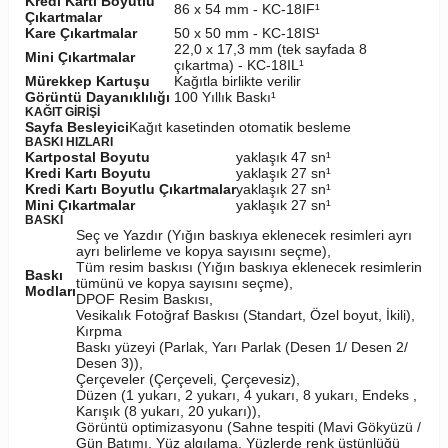
Kredi Kartı Boyutlu
86 x 54 mm - KC-18IF¹
Çıkartmalar
Kare Çıkartmalar
50 x 50 mm - KC-18IS¹
22,0 x 17,3 mm (tek sayfada 8
Mini Çıkartmalar
çıkartma) - KC-18IL¹
Mürekkep Kartuşu
Kağıtla birlikte verilir
Görüntü Dayanıklılığı
100 Yıllık Baskı¹
KAĞIT GİRİŞİ
Sayfa Besleyici
Kağıt kasetinden otomatik besleme
BASKI HIZLARI
Kartpostal Boyutu
yaklaşık 47 sn¹
Kredi Kartı Boyutu
yaklaşık 27 sn¹
Kredi Kartı Boyutlu Çıkartmalar
yaklaşık 27 sn¹
Mini Çıkartmalar
yaklaşık 27 sn¹
BASKI
Seç ve Yazdır (Yığın baskıya eklenecek resimleri ayrı
ayrı belirleme ve kopya sayısını seçme),
Tüm resim baskısı (Yığın baskıya eklenecek resimlerin
Baskı
tümünü ve kopya sayısını seçme),
Modları
DPOF Resim Baskısı,
Vesikalık Fotoğraf Baskısı (Standart, Özel boyut, İkili),
Kırpma
Baskı yüzeyi (Parlak, Yarı Parlak (Desen 1/ Desen 2/
Desen 3)),
Çerçeveler (Çerçeveli, Çerçevesiz),
Düzen (1 yukarı, 2 yukarı, 4 yukarı, 8 yukarı, Endeks ,
Karışık (8 yukarı, 20 yukarı)),
Görüntü optimizasyonu (Sahne tespiti (Mavi Gökyüzü /
Gün Batımı, Yüz algılama, Yüzlerde renk üstünlüğü