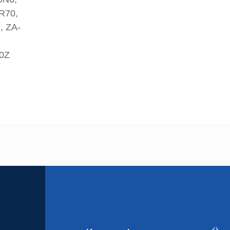
R70,
, ZA-
0Z
 yetersiz gördüğünüz noktaları öneri formunu kullanarak tarafımıza iletebilirsini
Bu ürüne ilk yorumu siz yapın!
Yorum Yaz