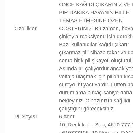
ÖNCE KAĞIDI ÇIKARINIZ VE 
BİR DAKİKA HAVANIN PİLLE
TEMAS ETMESİNE ÖZEN
Özellikleri
GÖSTERİNİZ. Bu zaman, hava
çinkoyla reaksiyonu için gereklid
Bazı kullanıcılar kağıdı çıkarır
çıkarmaz pili cihaza takar ve d
sonra bitik pil şikayeti oluşturulu
Aslında pil çalıyordur ancak yet
voltaja ulaşmak için pillerin kısa
süreye ihtiyacı vardır. Lütfen b
durumlarda birkaç saniye daha
bekleyiniz. Cihazınızın sağlıklı
çalıştığını göreceksiniz.
Pil Sayısı
6 Adet
10, Renk kodu Sarı, 4610 777 
4610777106, 10 Numara, DA1