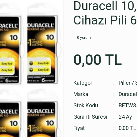
Duracell 10
Cihazı Pili 
0 yorum
0,00 TL
Kategori
Piller /
Marka
Duracel
Stok Kodu
BFTW3
Garanti Süresi
24 Ay
Fiyat
0,00 TL