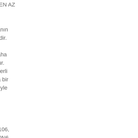
EN AZ
nın
ir.
aha
r.
erli
 bir
öyle
106,
0N6,