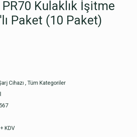
, PR70 Kulaklık İşitme
6'lı Paket (10 Paket)
 Şarj Cihazı
,
Tüm Kategoriler
l
567
 + KDV