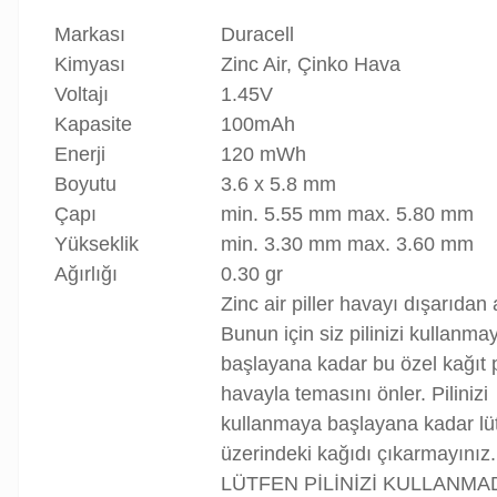
Markası
Duracell
Kimyası
Zinc Air, Çinko Hava
Voltajı
1.45V
Kapasite
100mAh
Enerji
120 mWh
Boyutu
3.6 x 5.8 mm
Çapı
min. 5.55 mm max. 5.80 mm
Yükseklik
min. 3.30 mm max. 3.60 mm
Ağırlığı
0.30 gr
Zinc air piller havayı dışarıdan a
Bunun için siz pilinizi kullanma
başlayana kadar bu özel kağıt p
havayla temasını önler. Pilinizi
kullanmaya başlayana kadar lü
üzerindeki kağıdı çıkarmayınız.
LÜTFEN PİLİNİZİ KULLANM