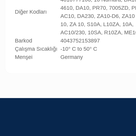
4610, DA10, PR70, 7005ZD, P
Diğer Kodları
AC10, DA230, ZA10-D6, ZA10 
10, ZA 10, S10A, L10ZA, 10A,
AC10/230, 10SA, R10ZA, ME1
Barkod
4043752153897
Çalışma Sıcaklığı
-10° C to 50° C
Menşei
Germany
Bu ürünün fiyat bilgisi, resim, ürün açıklamalarında ve diğer konularda
Görüş ve önerileriniz için teşekkür ederiz.
Ürün resmi kalitesiz, bozuk veya görüntülenemiyor.
Ürün açıklamasında eksik bilgiler bulunuyor.
Ürün bilgilerinde hatalar bulunuyor.
Ürün fiyatı diğer sitelerden daha pahalı.