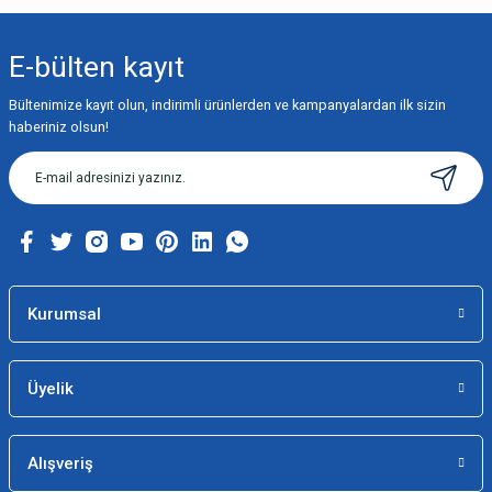
Bu ürünün fiyat bilgisi, resim, ürün açıklamalarında ve diğer konularda
yetersiz gördüğünüz noktaları öneri formunu kullanarak tarafımıza
iletebilirsiniz.
E-bülten
kayıt
Görüş ve önerileriniz için teşekkür ederiz.
Bültenimize kayıt olun, indirimli ürünlerden ve kampanyalardan ilk sizin
Ürün resmi kalitesiz, bozuk veya görüntülenemiyor.
haberiniz olsun!
Ürün açıklamasında eksik bilgiler bulunuyor.
Ürün bilgilerinde hatalar bulunuyor.
Ürün fiyatı diğer sitelerden daha pahalı.
Bu ürüne benzer farklı alternatifler olmalı.
Kurumsal
Üyelik
Gönder
Alışveriş