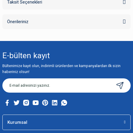
Taksit Seçenekleri
Bu ürüne ilk yorumu siz yapın!
Önerileriniz
Yorum Yaz
Bu ürünün fiyat bilgisi, resim, ürün açıklamalarında ve diğer konularda
yetersiz gördüğünüz noktaları öneri formunu kullanarak tarafımıza
iletebilirsiniz.
E-bülten
kayıt
Görüş ve önerileriniz için teşekkür ederiz.
Bültenimize kayıt olun, indirimli ürünlerden ve kampanyalardan ilk sizin
Ürün resmi kalitesiz, bozuk veya görüntülenemiyor.
haberiniz olsun!
Ürün açıklamasında eksik bilgiler bulunuyor.
Ürün bilgilerinde hatalar bulunuyor.
Ürün fiyatı diğer sitelerden daha pahalı.
Bu ürüne benzer farklı alternatifler olmalı.
Kurumsal