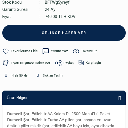
Stok Kodu
BFTWg5yreyf
Garanti Süresi
24 Ay
Fiyat
740,00 TL + KDV
GELİNCE HABER VER
Yorum Yaz
Tavsiye Et
Karşılaştır
Fiyatı Düşünce Haber Ver
Paylaş
Hızlı Gönderi
Stoktan Teslim
Ürün Bilgisi
Duracell Şarj Edilebilir AA Kalem Pil 2500 Mah 4'Lü Paket
Duracell Şarj Edilebilir Turbo AA piller, şarj başına en uzun
ömürlü pillerimizdir (şarj edilebilir AA boyu için, aynı cihazda