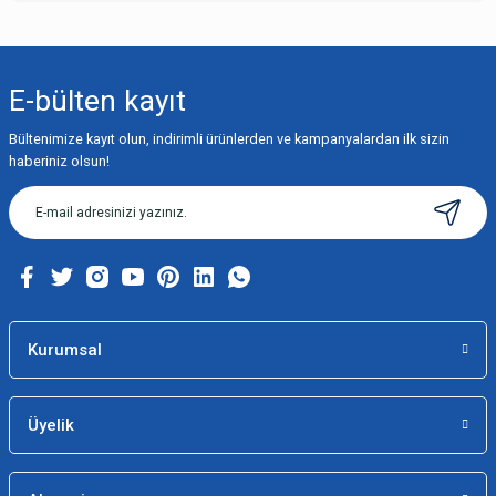
Bu ürünün fiyat bilgisi, resim, ürün açıklamalarında ve diğer konularda
yetersiz gördüğünüz noktaları öneri formunu kullanarak tarafımıza
iletebilirsiniz.
E-bülten
kayıt
Görüş ve önerileriniz için teşekkür ederiz.
Bültenimize kayıt olun, indirimli ürünlerden ve kampanyalardan ilk sizin
Ürün resmi kalitesiz, bozuk veya görüntülenemiyor.
haberiniz olsun!
Ürün açıklamasında eksik bilgiler bulunuyor.
Ürün bilgilerinde hatalar bulunuyor.
Ürün fiyatı diğer sitelerden daha pahalı.
Bu ürüne benzer farklı alternatifler olmalı.
Kurumsal
Üyelik
Gönder