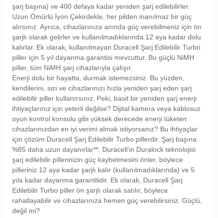
şarj başına) ve 400 defaya kadar yeniden şarj edilebilirler.
Uzun Ömürlü İyon Çekirdekle, her pilden inanılmaz bir güç
alırsınız. Ayrıca, cihazlarınıza anında güç verebilmeniz için ön
şarjlı olarak gelirler ve kullanılmadıklarında 12 aya kadar dolu
kalırlar. Ek olarak, kullanılmayan Duracell Şarj Edilebilir Turbo
piller için 5 yıl dayanma garantisi mevcuttur. Bu güçlü NiMH
piller, tüm NiMH şarj cihazlarıyla çalışır.
Enerji dolu bir hayatta, durmak istemezsiniz. Bu yüzden,
kendilerini, sizi ve cihazlarınızı hızla yeniden şarj eden şarj
edilebilir piller kullanırsınız. Peki, basit bir yeniden şarj enerji
ihtiyaçlarınız için yeterli değilse? Dijital kamera veya kablosuz
oyun kontrol konsolu gibi yüksek derecede enerji tüketen
cihazlarınızdan en iyi verimi almak istiyorsanız? Bu ihtiyaçlar
için çözüm Duracell Şarj Edilebilir Turbo pillerdir. Şarj başına
%85 daha uzun dayanırlar**. Duracell’in Duralock teknolojisi
şarj edilebilir pillerinizin güç kaybetmesini önler, böylece
pilleriniz 12 aya kadar şarjlı kalır (kullanılmadıklarında) ve 5
yıla kadar dayanma garantilidir. Ek olarak, Duracell Şarj
Edilebilir Turbo piller ön şarjlı olarak satılır, böylece
rahatlayabilir ve cihazlarınıza hemen güç verebilirsiniz. Güçlü,
değil mi?