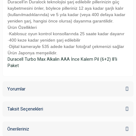
Duracell’in Duralock teknolojisi şarj edilebilir pillerinizin güç
kaybetmesini önler, böylece pilleriniz 12 aya kadar şarjlı kalır
(kullanılmadıklarında) ve 5 yıla kadar (veya 400 defaya kadar
yeniden şarj, hangisi önce olursa) dayanma garantilidir.
Ürün Özellikleri
·
Kablosuz oyun kontrol konsollarında 25 saate kadar dayanır
·
400 keze kadar yeniden şarj edilebilir
·
Dijital kamerayle 535 adede kadar fotoğraf çekmenizi sağlar
Ürün Japonya menşeilidir.
Duracell Turbo Max Alkalin AAA İnce Kalem Pil (6+2) 8'li
Paket
Yorumlar
Taksit Seçenekleri
Bu ürüne ilk yorumu siz yapın!
Önerileriniz
Yorum Yaz