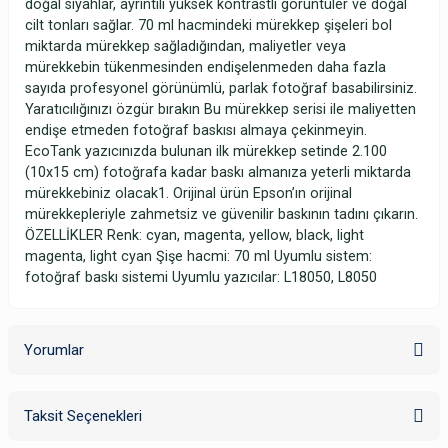
doğal siyahlar, ayrıntılı yüksek kontrastlı görüntüler ve doğal
cilt tonları sağlar. 70 ml hacmindeki mürekkep şişeleri bol
miktarda mürekkep sağladığından, maliyetler veya
mürekkebin tükenmesinden endişelenmeden daha fazla
sayıda profesyonel görünümlü, parlak fotoğraf basabilirsiniz.
Yaratıcılığınızı özgür bırakın Bu mürekkep serisi ile maliyetten
endişe etmeden fotoğraf baskısı almaya çekinmeyin.
EcoTank yazıcınızda bulunan ilk mürekkep setinde 2.100
(10x15 cm) fotoğrafa kadar baskı almanıza yeterli miktarda
mürekkebiniz olacak1. Orijinal ürün Epson’ın orijinal
mürekkepleriyle zahmetsiz ve güvenilir baskının tadını çıkarın.
ÖZELLİKLER Renk: cyan, magenta, yellow, black, light
magenta, light cyan Şişe hacmi: 70 ml Uyumlu sistem:
fotoğraf baskı sistemi Uyumlu yazıcılar: L18050, L8050
Yorumlar
Taksit Seçenekleri
Bu ürüne ilk yorumu siz yapın!