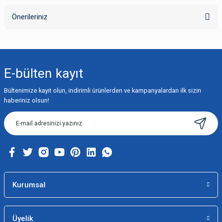
Önerileriniz
Yorum Yaz
Bu ürünün fiyat bilgisi, resim, ürün açıklamalarında ve diğer konularda
yetersiz gördüğünüz noktaları öneri formunu kullanarak tarafımıza
iletebilirsiniz.
E-bülten
kayıt
Görüş ve önerileriniz için teşekkür ederiz.
Bültenimize kayıt olun, indirimli ürünlerden ve kampanyalardan ilk sizin
Ürün resmi kalitesiz, bozuk veya görüntülenemiyor.
haberiniz olsun!
Ürün açıklamasında eksik bilgiler bulunuyor.
Ürün bilgilerinde hatalar bulunuyor.
Ürün fiyatı diğer sitelerden daha pahalı.
Bu ürüne benzer farklı alternatifler olmalı.
Kurumsal
Üyelik
Gönder