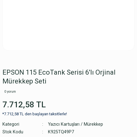
EPSON 115 EcoTank Serisi 6'lı Orjinal
Mürekkep Seti
0 yorum
7.712,58 TL
*7.712,58 TL den başlayan taksitlerle!
Kategori
Yazıcı Kartuşları / Mürekkep
Stok Kodu
K925TQ49P7