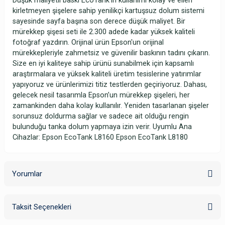
Düşük maliyetli baskı EcoTank’ın kullanımı kolay ve elleri
kirletmeyen şişelere sahip yenilikçi kartuşsuz dolum sistemi
sayesinde sayfa başına son derece düşük maliyet. Bir
mürekkep şişesi seti ile 2.300 adede kadar yüksek kaliteli
fotoğraf yazdırın. Orijinal ürün Epson'un orijinal
mürekkepleriyle zahmetsiz ve güvenilir baskının tadını çıkarın.
Size en iyi kaliteye sahip ürünü sunabilmek için kapsamlı
araştırmalara ve yüksek kaliteli üretim tesislerine yatırımlar
yapıyoruz ve ürünlerimizi titiz testlerden geçiriyoruz. Dahası,
gelecek nesil tasarımla Epson’un mürekkep şişeleri, her
zamankinden daha kolay kullanılır. Yeniden tasarlanan şişeler
sorunsuz doldurma sağlar ve sadece ait olduğu rengin
bulunduğu tanka dolum yapmaya izin verir. Uyumlu Ana
Cihazlar: Epson EcoTank L8160 Epson EcoTank L8180
Yorumlar
Taksit Seçenekleri
Bu ürüne ilk yorumu siz yapın!