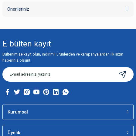
Önerileriniz
Yorum Yaz
Bu ürünün fiyat bilgisi, resim, ürün açıklamalarında ve diğer konularda
yetersiz gördüğünüz noktaları öneri formunu kullanarak tarafımıza
iletebilirsiniz.
E-bülten
kayıt
Görüş ve önerileriniz için teşekkür ederiz.
Bültenimize kayıt olun, indirimli ürünlerden ve kampanyalardan ilk sizin
Ürün resmi kalitesiz, bozuk veya görüntülenemiyor.
haberiniz olsun!
Ürün açıklamasında eksik bilgiler bulunuyor.
Ürün bilgilerinde hatalar bulunuyor.
Ürün fiyatı diğer sitelerden daha pahalı.
Bu ürüne benzer farklı alternatifler olmalı.
Kurumsal
Üyelik
Gönder