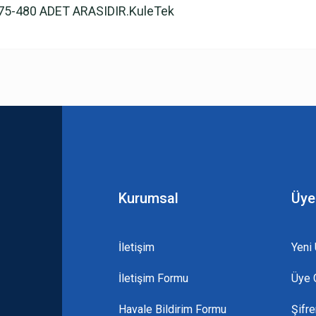
5-480 ADET ARASIDIR.KuleTek
 yetersiz gördüğünüz noktaları öneri formunu kullanarak tarafımıza iletebilirsini
Bu ürüne ilk yorumu siz yapın!
Yorum Yaz
Kurumsal
Üye
İletişim
Yeni 
İletişim Formu
Üye G
Gönder
Havale Bildirim Formu
Şifr