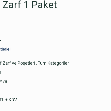
 Zarf 1 Paket
L
tlerle!
f Zarf ve Poşetleri
,
Tüm Kategoriler
m
Y78
TL + KDV