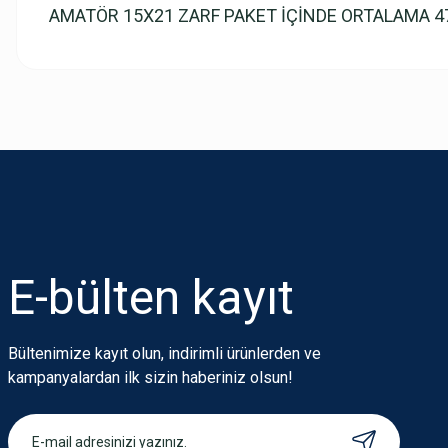
AMATÖR 15X21 ZARF PAKET İÇİNDE ORTALAMA 47
Bu ürünün fiyat bilgisi, resim, ürün açıklamalarında ve diğer konularda
Görüş ve önerileriniz için teşekkür ederiz.
Ürün resmi kalitesiz, bozuk veya görüntülenemiyor.
Ürün açıklamasında eksik bilgiler bulunuyor.
Ürün bilgilerinde hatalar bulunuyor.
Ürün fiyatı diğer sitelerden daha pahalı.
E-bülten
kayıt
Bu ürüne benzer farklı alternatifler olmalı.
Bültenimize kayıt olun, indirimli ürünlerden ve
kampanyalardan ilk sizin haberiniz olsun!