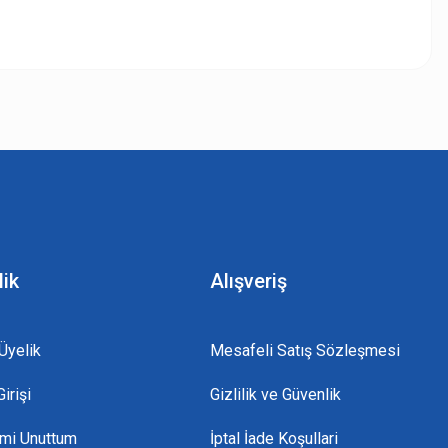
z.
lik
Alışveriş
Üyelik
Mesafeli Satış Sözleşmesi
irişi
Gizlilik ve Güvenlik
emi Unuttum
İptal İade Koşullari