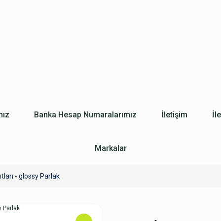
mız
Banka Hesap Numaralarımız
İletişim
İl
Markalar
ları - glossy Parlak