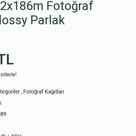
.2x186m Fotoğraf
glossy Parlak
TL
itlerle!
egoriler
,
Fotoğraf Kağıtları
m
689