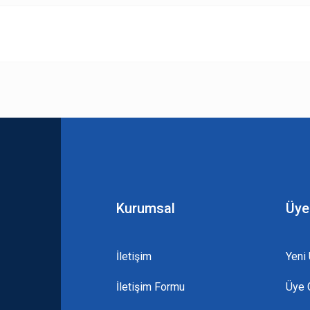
 yetersiz gördüğünüz noktaları öneri formunu kullanarak tarafımıza iletebilirsini
Bu ürüne ilk yorumu siz yapın!
Yorum Yaz
Kurumsal
Üye
İletişim
Yeni 
İletişim Formu
Üye G