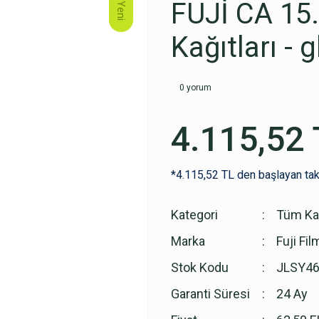
FUJİ CA 15
Yeni
Kağıtları - 
0 yorum
4.115,52 
*4.115,52 TL den başlayan taks
Kategori
Tüm Kat
Marka
Fuji Fil
Stok Kodu
JLSY4
Garanti Süresi
24 Ay