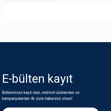
Bu ürünün fiyat bilgisi, resim, ürün açıklamalarında ve diğer konularda
Görüş ve önerileriniz için teşekkür ederiz.
Ürün resmi kalitesiz, bozuk veya görüntülenemiyor.
Ürün açıklamasında eksik bilgiler bulunuyor.
Ürün bilgilerinde hatalar bulunuyor.
Ürün fiyatı diğer sitelerden daha pahalı.
E-bülten
kayıt
Bu ürüne benzer farklı alternatifler olmalı.
Bültenimize kayıt olun, indirimli ürünlerden ve
kampanyalardan ilk sizin haberiniz olsun!