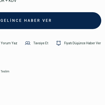
EUR + KDV
GELİNCE HABER VER
Yorum Yaz
Tavsiye Et
Fiyatı Düşünce Haber Ver
 Teslim