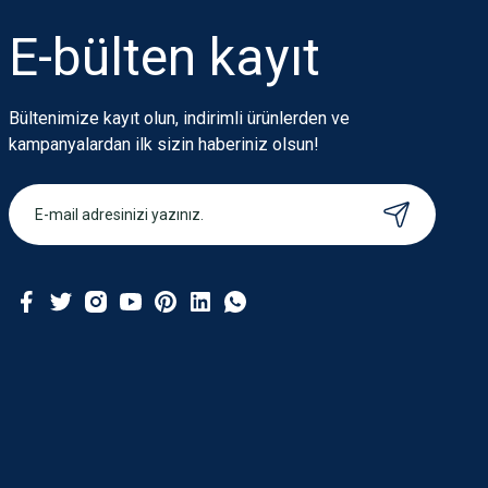
Ürün bilgilerinde hatalar bulunuyor.
Ürün fiyatı diğer sitelerden daha pahalı.
E-bülten
kayıt
Bu ürüne benzer farklı alternatifler olmalı.
Bültenimize kayıt olun, indirimli ürünlerden ve
kampanyalardan ilk sizin haberiniz olsun!