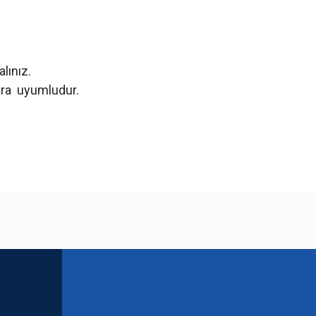
alınız.
lara uyumludur.
 yetersiz gördüğünüz noktaları öneri formunu kullanarak tarafımıza iletebilirsini
Bu ürüne ilk yorumu siz yapın!
Yorum Yaz