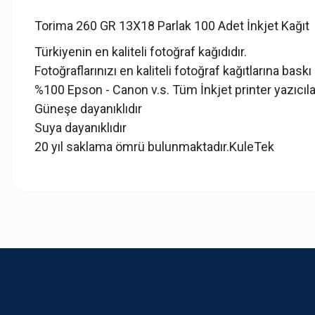
Torima 260 GR 13X18 Parlak 100 Adet İnkjet Kağıt
Türkiyenin en kaliteli fotoğraf kağıdıdır.
Fotoğraflarınızı en kaliteli fotoğraf kağıtlarına baskı 
%100 Epson - Canon v.s. Tüm İnkjet printer yazıcı
Güneşe dayanıklıdır
Suya dayanıklıdır
20 yıl saklama ömrü bulunmaktadır.KuleTek
Bu ürünün fiyat bilgisi, resim, ürün açıklamalarında ve diğer konularda
Görüş ve önerileriniz için teşekkür ederiz.
Ürün resmi kalitesiz, bozuk veya görüntülenemiyor.
Ürün açıklamasında eksik bilgiler bulunuyor.