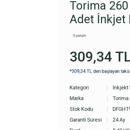
Torima 260
Adet İnkjet
0 yorum
309,34 T
*309,34 TL den başlayan taksi
Kategori
İnkjekt 
Marka
Torima
Stok Kodu
DFGHT
Garanti Süresi
24 Ay