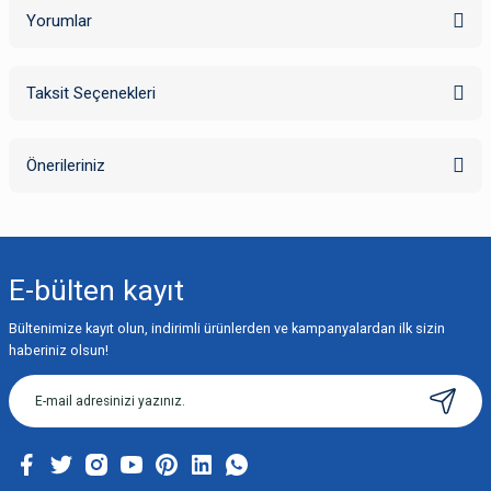
Yorumlar
Taksit Seçenekleri
Bu ürüne ilk yorumu siz yapın!
Önerileriniz
Yorum Yaz
Bu ürünün fiyat bilgisi, resim, ürün açıklamalarında ve diğer konularda
yetersiz gördüğünüz noktaları öneri formunu kullanarak tarafımıza
iletebilirsiniz.
E-bülten
kayıt
Görüş ve önerileriniz için teşekkür ederiz.
Bültenimize kayıt olun, indirimli ürünlerden ve kampanyalardan ilk sizin
Ürün resmi kalitesiz, bozuk veya görüntülenemiyor.
haberiniz olsun!
Ürün açıklamasında eksik bilgiler bulunuyor.
Ürün bilgilerinde hatalar bulunuyor.
Ürün fiyatı diğer sitelerden daha pahalı.
Bu ürüne benzer farklı alternatifler olmalı.