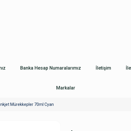
mız
Banka Hesap Numaralarımız
İletişim
İl
Markalar
İnkjet Mürekkepler 70ml Cyan