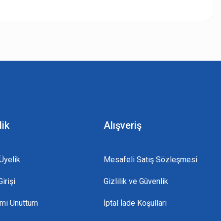
z.
lik
Alışveriş
Üyelik
Mesafeli Satış Sözleşmesi
irişi
Gizlilik ve Güvenlik
emi Unuttum
İptal İade Koşullari