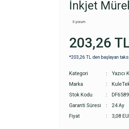
İnkjet Mür
0 yorum
203,26 T
*203,26 TL den başlayan taksi
Kategori
Yazıcı 
Marka
KuleTe
Stok Kodu
DF6589
Garanti Süresi
24 Ay
Fiyat
3,08 EU