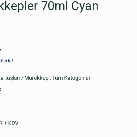
ekkepler 70ml Cyan
L
tlerle!
Kartuşları / Mürekkep
,
Tüm Kategoriler
k
R + KDV