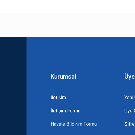
 yetersiz gördüğünüz noktaları öneri formunu kullanarak tarafımıza iletebilirsini
Bu ürüne ilk yorumu siz yapın!
Yorum Yaz
Kurumsal
Üye
İletişim
Yeni 
İletişim Formu
Üye G
Gönder
Havale Bildirim Formu
Şifr