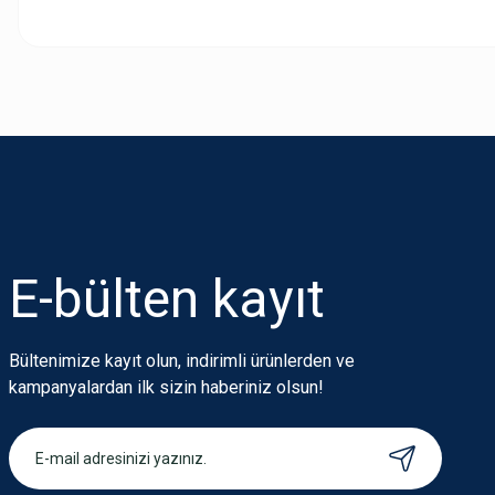
Bu ürünün fiyat bilgisi, resim, ürün açıklamalarında ve diğer konularda
Görüş ve önerileriniz için teşekkür ederiz.
Ürün resmi kalitesiz, bozuk veya görüntülenemiyor.
Ürün açıklamasında eksik bilgiler bulunuyor.
Ürün bilgilerinde hatalar bulunuyor.
Ürün fiyatı diğer sitelerden daha pahalı.
E-bülten
kayıt
Bu ürüne benzer farklı alternatifler olmalı.
Bültenimize kayıt olun, indirimli ürünlerden ve
kampanyalardan ilk sizin haberiniz olsun!