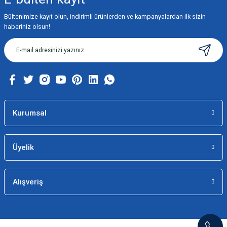
Bültenimize kayıt olun, indirimli ürünlerden ve kampanyalardan ilk sizin
Ürün resmi kalitesiz, bozuk veya görüntülenemiyor.
haberiniz olsun!
Ürün açıklamasında eksik bilgiler bulunuyor.
Ürün bilgilerinde hatalar bulunuyor.
Ürün fiyatı diğer sitelerden daha pahalı.
Bu ürüne benzer farklı alternatifler olmalı.
Kurumsal
Üyelik
Gönder
Alışveriş