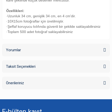
kare şeklinde küçük desenler mevcuttur.
Özellikleri:
·Uzunluk 34 cm, genişlik 34 cm, en 4 cm'dir.
·10X15cm fotoğraflar için üretilmiştir.
·Şeffaf koruyucu kılıfında güvenli bir şekilde saklayabilirsiniz
·Toplam 500 adet fotoğraf saklayabilirsiniz
Yorumlar
Taksit Seçenekleri
Bu ürüne ilk yorumu siz yapın!
Önerileriniz
Yorum Yaz
Bu ürünün fiyat bilgisi, resim, ürün açıklamalarında ve diğer konularda
yetersiz gördüğünüz noktaları öneri formunu kullanarak tarafımıza
iletebilirsiniz.
E-bülten
kayıt
Görüş ve önerileriniz için teşekkür ederiz.