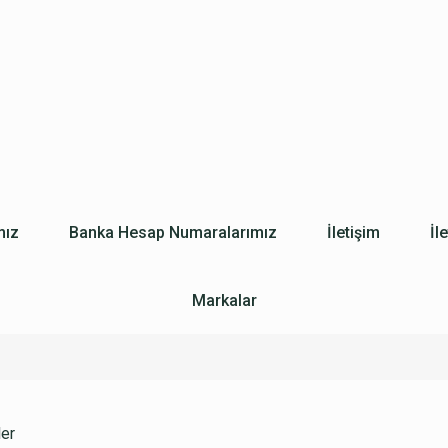
mız
Banka Hesap Numaralarımız
İletişim
İl
Markalar
ler