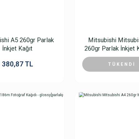
ishi A5 260gr Parlak
Mitsubishi Mitsubi
İnkjet Kağıt
260gr Parlak İnkjet 
Adet
380,87 TL
499,89 TL
TÜKENDİ