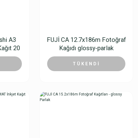
shi A3
FUJİ CA 12.7x186m Fotoğraf
Kağıt 20
Kağıdı glossy-parlak
3.841,15 TL
TÜKENDİ