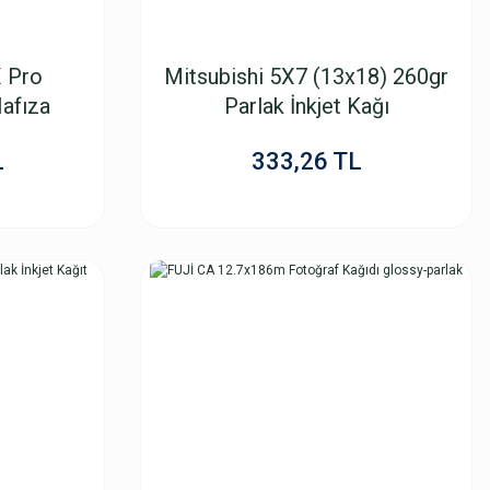
 Pro
Mitsubishi 5X7 (13x18) 260gr
afıza
Parlak İnkjet Kağı
L
333,26 TL