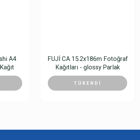
shi A4
FUJİ CA 15.2x186m Fotoğraf
Kağıt
Kağıtları - glossy Parlak
4.115,52 TL
TÜKENDİ