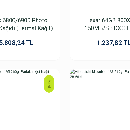
 6800/6900 Photo
Lexar 64GB 800X
Kağıdı (Termal Kağıt)
150MB/S SDXC H
5.808,24 TL
1.237,82 T
Yeni