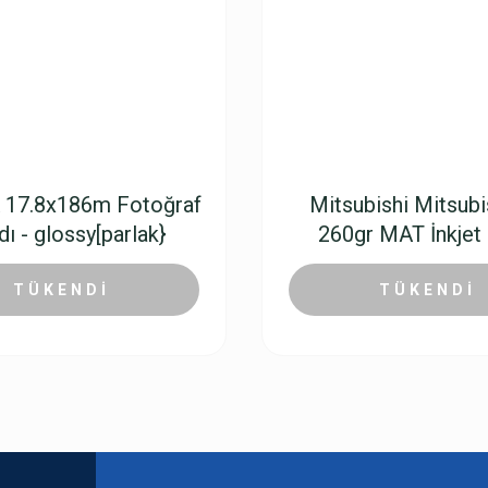
 17.8x186m Fotoğraf
Mitsubishi Mitsubi
dı - glossy[parlak}
260gr MAT İnkjet 
4.664,26 TL
261,85 TL
TÜKENDİ
TÜKENDİ