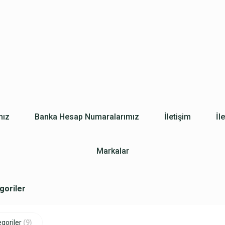
mız
Banka Hesap Numaralarımız
İletişim
İl
Markalar
egoriler
goriler
(9)